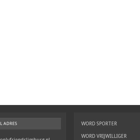
WORD SPORTER
IL ADRES
WORD VRIJWILLIGER
onlyfriendslimburg.nl