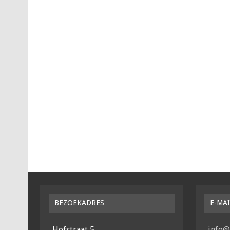
BEZOEKADRES
E-MA
Hofstraat 5
info@